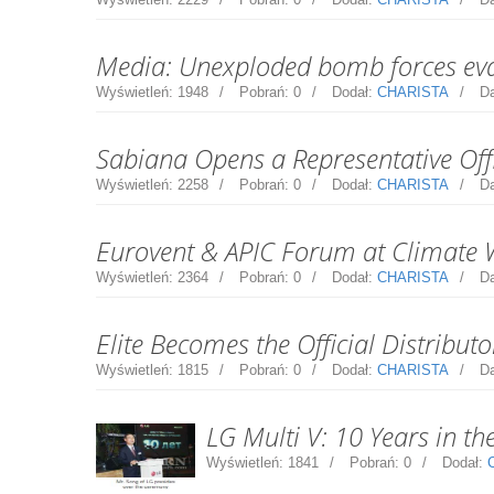
Media: Unexploded bomb forces eva
Wyświetleń:
1948
Pobrań:
0
Dodał:
CHARISTA
Da
Sabiana Opens a Representative Offi
Wyświetleń:
2258
Pobrań:
0
Dodał:
CHARISTA
Da
Eurovent & APIC Forum at Climate
Wyświetleń:
2364
Pobrań:
0
Dodał:
CHARISTA
Da
Elite Becomes the Official Distribut
Wyświetleń:
1815
Pobrań:
0
Dodał:
CHARISTA
Da
LG Multi V: 10 Years in t
Wyświetleń:
1841
Pobrań:
0
Dodał: