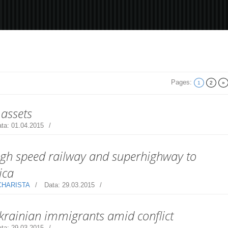
Pages
:
1
2
»
 assets
ta:
01.04.2015
high speed railway and superhighway to
ica
CHARISTA
Data:
29.03.2015
Ukrainian immigrants amid conflict
ta:
29.03.2015