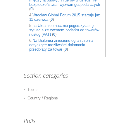
międzynarodowych liderów w dziedzinie
bezpieczeństwa i wyzwań gospodarczych
(
0
)
4.
Wrocław Global Forum 2015 startuje już
11 czerwca
(
0
)
5.
na Ukrainie znacznie pogorszyła się
sytuacja ze zwrotem podatku od towarów
i usług (VAT)
(
0
)
6.
Na Białorusi zniesiono ograniczenia
dotyczące możliwości dokonania
przedpłaty za towar
(
0
)
Section categories
Topics
Country / Regions
Polls