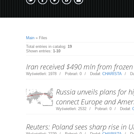
Main
»
Files
Total entries in catalog
:
19
Shown entries
:
1-10
Iran received $490 mln from frozen
Wyświetleń:
1978
Pobrań:
0
Dodał:
CHARISTA
Da
Russia unveils plans for 
connect Europe and Amer
Wyświetleń:
2532
Pobrań:
0
Dodał:
Reuters: Poland sees sharp rise in 
Wyświetleń:
2229
Pobrań:
0
Dodał:
CHARISTA
Da