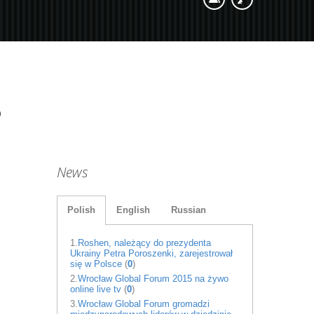
News
Polish
English
Russian
1.
Roshen, należący do prezydenta
Ukrainy Petra Poroszenki, zarejestrował
się w Polsce
(
0
)
2.
Wrocław Global Forum 2015 na żywo
online live tv
(
0
)
3.
Wrocław Global Forum gromadzi