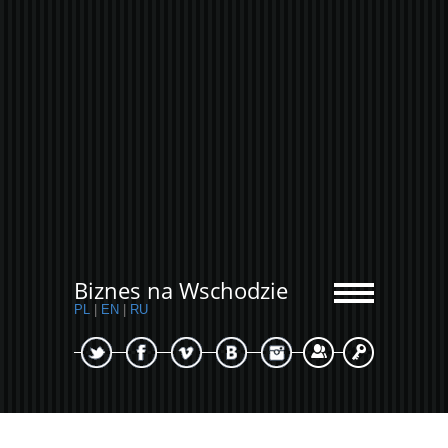
Biznes na Wschodzie
PL
|
EN
|
RU
Sign Up
Login