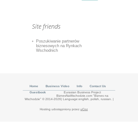
Site friends
Poszukiwanie partnerów
biznesowych na Rynkach
Wschodnich
Home
Business Video
Info
Contact Us
Guestbook
Eurasian Business Project
BiznesNaWschodzie.com "Biznes na
Wschodzie" © 2014-2026| Language:english, polish, russian.
|
Hosting udostępniony przez
uCoz