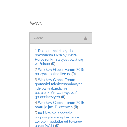
News
Polish
1.
Roshen, należący do
prezydenta Ukrainy Petra
Poroszenki, zarejestrował się
w Polsce
(
0
)
2.
Wrocław Global Forum 2015
na żywo online live tv
(
0
)
3.
Wrocław Global Forum
gromadzi międzynarodowych
liderów w dziedzinie
bezpieczeństwa i wyzwań
gospodarczych
(
0
)
4.
Wrocław Global Forum 2015
startuje już 11 czerwca
(
0
)
5.
na Ukrainie znacznie
pogorszyła się sytuacja ze
zwrotem podatku od towarów i
usług (VAT)
(
0
)