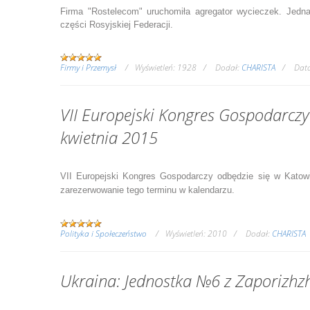
Firma "Rostelecom" uruchomiła agregator wycieczek. Jedna
części Rosyjskiej Federacji.
Firmy i Przemysł
Wyświetleń:
1928
Dodał:
CHARISTA
Dat
VII Europejski Kongres Gospodarczy
kwietnia 2015
VII Europejski Kongres Gospodarczy odbędzie się w Katowi
zarezerwowanie tego terminu w kalendarzu.
Polityka i Społeczeństwo
Wyświetleń:
2010
Dodał:
CHARISTA
Ukraina: Jednostka №6 z Zaporizhzh