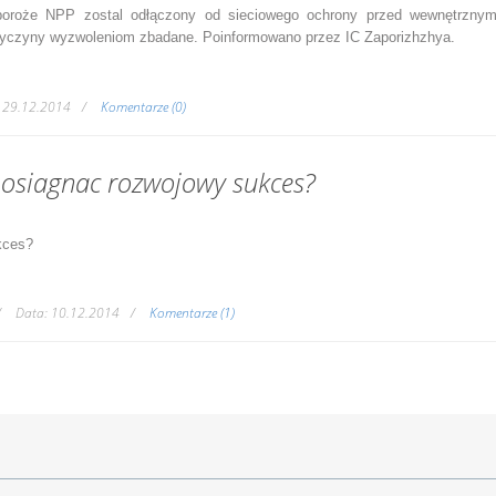
oroże NPP zostal odłączony od sieciowego ochrony przed wewnętrzny
rzyczyny wyzwoleniom zbadane. Poinformowano przez IC Zaporizhzhya.
29.12.2014
Komentarze (0)
osiagnac rozwojowy sukces?
kces?
Data:
10.12.2014
Komentarze (1)