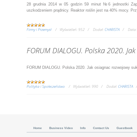
28 grudnia 2014 w 05 godzin 59 minut №6 jednostki Zap
uszkodzeniem prądnicy. Reaktor roślin jest na 40% mocy. P
Firmy i Przemysł
Wyświetleń:
952
Dodał:
CHARISTA
Data:
FORUM DIALOGU. Polska 2020. Jak 
FORUM DIALOGU. Polska 2020. Jak osiagnac rozwojowy su
Polityka i Społeczeństwo
Wyświetleń:
990
Dodał:
CHARISTA
Home
Business Video
Info
Contact Us
Guestbook