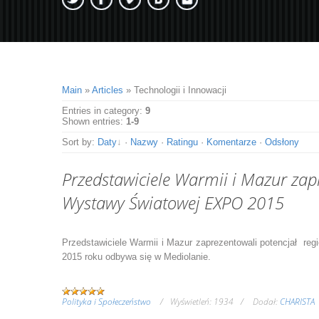
Main
»
Articles
» Technologii i Innowacji
Entries in category
:
9
Shown entries
:
1-9
Sort by
:
Daty
·
Nazwy
·
Ratingu
·
Komentarze
·
Odsłony
Przedstawiciele Warmii i Mazur zap
Wystawy Światowej EXPO 2015
Przedstawiciele
Warmii i Mazur
zaprezentowali potencjał
reg
2015 roku odbywa się w Mediolanie.
Polityka i Społeczeństwo
Wyświetleń:
1934
Dodał:
CHARISTA