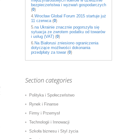
międzynarodowych liderów w dziedzinie
bezpieczeństwa i wyzwań gospodarczych
(
0
)
4.
Wrocław Global Forum 2015 startuje już
11 czerwca
(
0
)
5.
na Ukrainie znacznie pogorszyła się
sytuacja ze zwrotem podatku od towarów
i usług (VAT)
(
0
)
6.
Na Białorusi zniesiono ograniczenia
dotyczące możliwości dokonania
przedpłaty za towar
(
0
)
Section categories
ę
Z
Polityka i Społeczeństwo
Rynek i Finanse
Firmy i Przemysł
Technologii i Innowacji
Szkoła biznesu i Styl życia