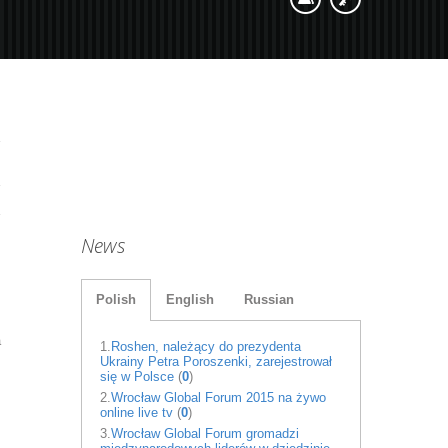
News
Polish
English
Russian
a
1.
Roshen, należący do prezydenta
Ukrainy Petra Poroszenki, zarejestrował
się w Polsce
(
0
)
2.
Wrocław Global Forum 2015 na żywo
online live tv
(
0
)
3.
Wrocław Global Forum gromadzi