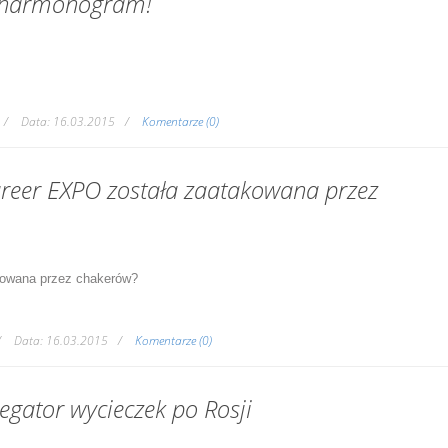
j harmonogram!
Data:
16.03.2015
Komentarze (0)
areer EXPO została zaatakowana przez
owana przez
chakerów
?
Data:
16.03.2015
Komentarze (0)
gator wycieczek po Rosji