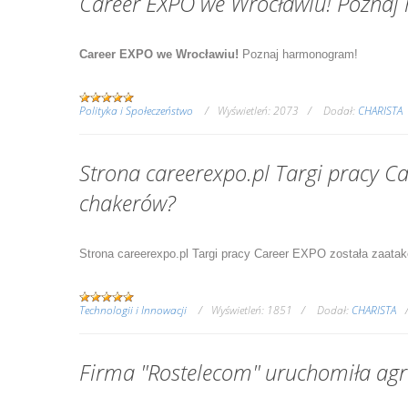
Career EXPO we Wrocławiu! Pozna
Career EXPO
we Wrocławiu!
Poznaj harmonogram!
Polityka i Społeczeństwo
Wyświetleń:
2073
Dodał:
CHARISTA
Strona careerexpo.pl Targi pracy C
chakerów?
Strona careerexpo.pl Targi pracy Career EXPO
została
zaatak
Technologii i Innowacji
Wyświetleń:
1851
Dodał:
CHARISTA
Firma "Rostelecom" uruchomiła agre