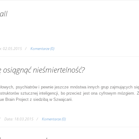
all
a:
02.05.2015
Komentarze (0)
ę osiągnąć nieśmiertelność?
słowych, psychiatrów i pewnie jeszcze mnóstwa innych grup zajmujących si
ruktorów sztucznej inteligencji, bo przecież jest ona cyfrowym mózgiem. 
e Brain Project z siedzibą w Szwajcarii.
Data:
18.03.2015
Komentarze (0)