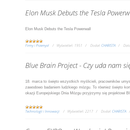
Elon Musk Debuts the Tesla Powerw
Elon Musk Debuts the Tesla Powerwall
Firmy i Przemysł
Wyświetleń:
1951
Dodał:
CHARISTA
Dat
Blue Brain Project - Сzy uda nam si
18. marca to święto wszystkich myślicieli, pracowników umy
zawodowo badaniem ludzkiego mózgu. To również święto konst
okazji Europejskiego Dnia Mózgu przyjrzymy się projektowi Blu
Technologii i Innowacji
Wyświetleń:
2217
Dodał:
CHARISTA