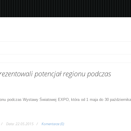
rezentowali potencjał regionu podczas
ionu
podczas Wystawy Światowej EXPO, która od 1 maja do 30 październik
Data:
22.05.2015
Komentarze (0)