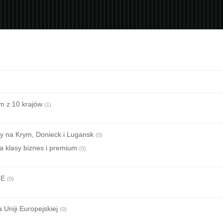
om z 10 krajów
(1)
wy na Krym, Donieck i Lugansk
(0)
a klasy biznes i premium
(0)
UE
(0)
 Uniji Europejskiej
(0)