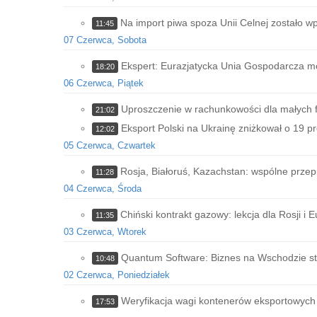
Na import piwa spoza Unii Celnej zostało 
11:45
07 Czerwca, Sobota
Ekspert: Eurazjatycka Unia Gospodarcza m
18:20
06 Czerwca, Piątek
Uproszczenie w rachunkowości dla małych 
21:02
Eksport Polski na Ukrainę zniżkował o 19 pr
12:02
05 Czerwca, Czwartek
Rosja, Białoruś, Kazachstan: wspólne przepi
11:28
04 Czerwca, Środa
Chiński kontrakt gazowy: lekcja dla Rosji i 
11:35
03 Czerwca, Wtorek
Quantum Software: Biznes na Wschodzie stał
10:48
02 Czerwca, Poniedziałek
Weryfikacja wagi kontenerów eksportowych
17:53