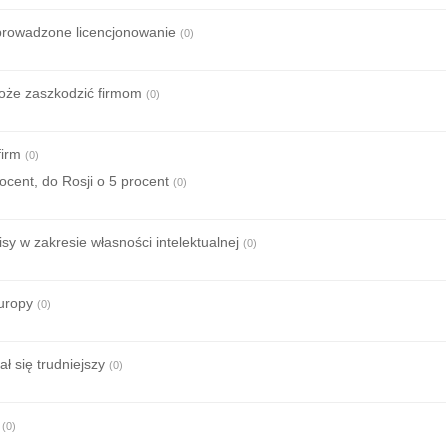
wprowadzone licencjonowanie
(0)
oże zaszkodzić firmom
(0)
firm
(0)
ocent, do Rosji o 5 procent
(0)
sy w zakresie własności intelektualnej
(0)
Europy
(0)
 się trudniejszy
(0)
(0)