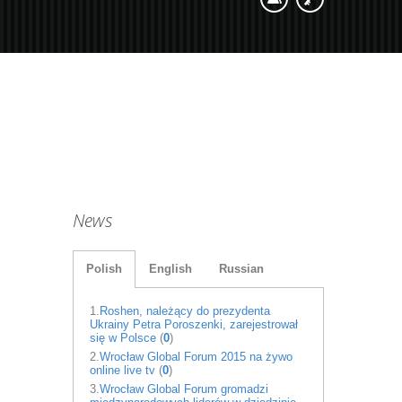
News
Polish
English
Russian
1.
Roshen, należący do prezydenta
Ukrainy Petra Poroszenki, zarejestrował
się w Polsce
(
0
)
2.
Wrocław Global Forum 2015 na żywo
online live tv
(
0
)
3.
Wrocław Global Forum gromadzi