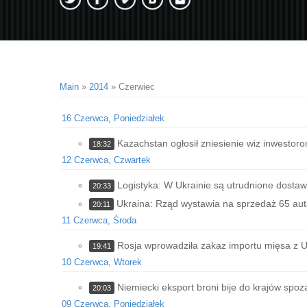
Main
»
2014
»
Czerwiec
16 Czerwca, Poniedziałek
Kazachstan ogłosił zniesienie wiz inwestor
18:32
12 Czerwca, Czwartek
Logistyka: W Ukrainie są utrudnione dosta
20:33
Ukraina: Rząd wystawia na sprzedaż 65 aut
20:11
11 Czerwca, Środa
Rosja wprowadziła zakaz importu mięsa z 
19:41
10 Czerwca, Wtorek
Niemiecki eksport broni bije do krajów spoza
20:03
09 Czerwca, Poniedziałek