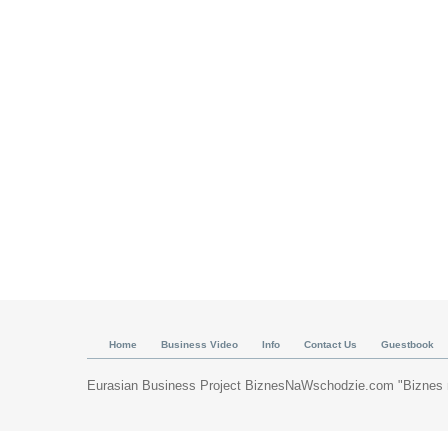
Home
Business Video
Info
Contact Us
Guestbook
Eurasian Business Project BiznesNaWschodzie.com "Biznes n