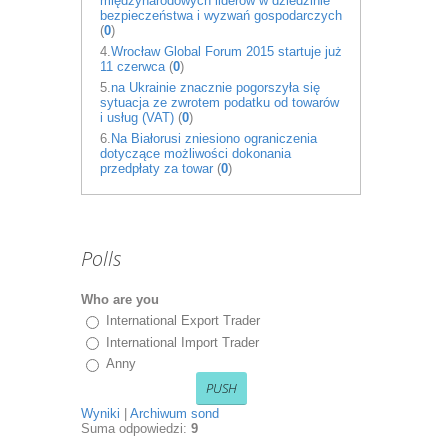
międzynarodowych liderów w dziedzinie
bezpieczeństwa i wyzwań gospodarczych
(
0
)
4.
Wrocław Global Forum 2015 startuje już
11 czerwca
(
0
)
5.
na Ukrainie znacznie pogorszyła się
sytuacja ze zwrotem podatku od towarów
i usług (VAT)
(
0
)
6.
Na Białorusi zniesiono ograniczenia
dotyczące możliwości dokonania
przedpłaty za towar
(
0
)
Polls
Who are you
International Export Trader
International Import Trader
Anny
Wyniki
|
Archiwum sond
Suma odpowiedzi:
9