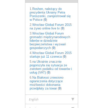
1.
Roshen, należący do
prezydenta Ukrainy Petra
Poroszenki, zarejestrował się
w Polsce
(
0
)
2.
Wrocław Global Forum 2015
na żywo online live tv
(
0
)
3.
Wrocław Global Forum
gromadzi międzynarodowych
liderów w dziedzinie
bezpieczeństwa i wyzwań
gospodarczych
(
0
)
4.
Wrocław Global Forum 2015
startuje już 11 czerwca
(
0
)
5.
na Ukrainie znacznie
pogorszyła się sytuacja ze
zwrotem podatku od towarów i
usług (VAT)
(
0
)
6.
Na Białorusi zniesiono
ograniczenia dotyczące
możliwości dokonania
przedpłaty za towar
(
0
)
English