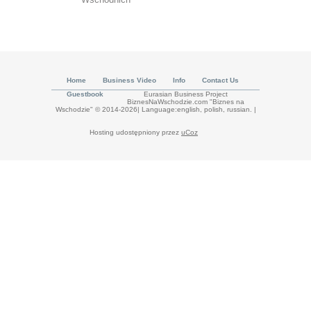
Home
Business Video
Info
Contact Us
Guestbook
Eurasian Business Project
BiznesNaWschodzie.com "Biznes na
Wschodzie" © 2014-2026| Language:english, polish, russian.
|
Hosting udostępniony przez
uCoz