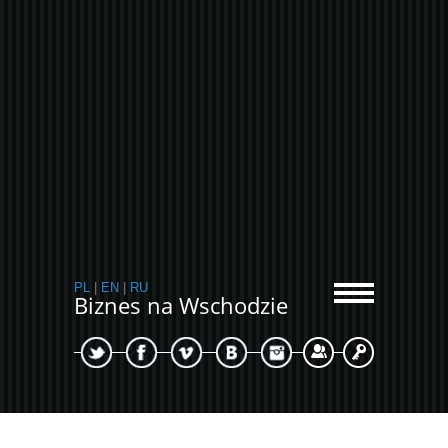
PL
|
EN
|
RU
Biznes na Wschodzie
Sign Up
Login