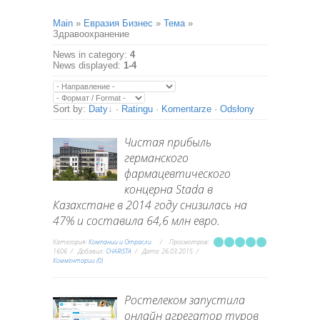
Main
»
Евразия Бизнес
»
Тема
»
Здравоохранение
News in category
:
4
News displayed
:
1-4
Sort by
:
Daty
·
Ratingu
·
Komentarze
·
Odsłony
Чистая прибыль
германского
фармацевтического
концерна Stada в
Казахстане в 2014 году снизилась на
47% и составила 64,6 млн евро.
Категория:
Компании и Отрасли
Просмотров:
1606
Добавил:
CHARISTA
Дата:
26.03.2015
Комментарии (0)
Ростелеком запустила
онлайн агрегатор туров