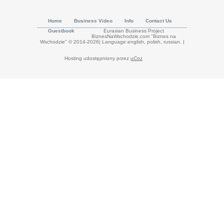
Home
Business Video
Info
Contact Us
Guestbook
Eurasian Business Project
BiznesNaWschodzie.com "Biznes na
Wschodzie" © 2014-2026| Language:english, polish, russian.
|
Hosting udostępniony przez
uCoz