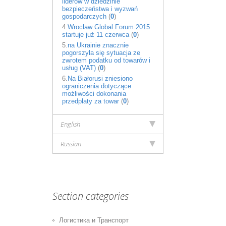
liderów w dziedzinie
bezpieczeństwa i wyzwań
gospodarczych
(
0
)
4.
Wrocław Global Forum 2015
startuje już 11 czerwca
(
0
)
5.
na Ukrainie znacznie
pogorszyła się sytuacja ze
zwrotem podatku od towarów i
usług (VAT)
(
0
)
6.
Na Białorusi zniesiono
ograniczenia dotyczące
możliwości dokonania
przedpłaty za towar
(
0
)
English
Russian
Section categories
Логистика и Транспорт