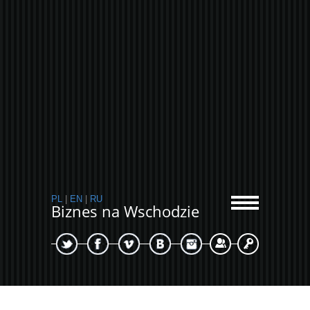
PL
|
EN
|
RU
Biznes na Wschodzie
Sign Up
Login