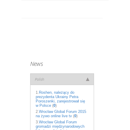
News
Polish
1.
Roshen, należący do
prezydenta Ukrainy Petra
Poroszenki, zarejestrował się
w Polsce
(
0
)
2.
Wrocław Global Forum 2015
na żywo online live tv
(
0
)
3.
Wrocław Global Forum
gromadzi międzynarodowych