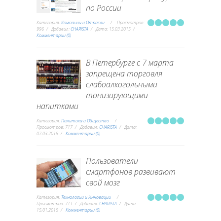
по России
Категория:
Компании и Отрасли
Просмотров:
996
Добавил:
CHARISTA
Дата:
15.03.2015
Комментарии (0)
В Петербурге с 7 марта
запрещена торговля
слабоалкогольными
тонизирующими
напитками
Категория:
Политика и Общество
Просмотров:
717
Добавил:
CHARISTA
Дата:
07.03.2015
Комментарии (0)
Пользователи
смартфонов развивают
свой мозг
Категория:
Технологии и Инновации
Просмотров:
711
Добавил:
CHARISTA
Дата:
15.01.2015
Комментарии (0)