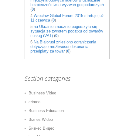
międzynarodowych liderów w dziedzinie
bezpieczeństwa i wyzwań gospodarczych
(
0
)
4.
Wrocław Global Forum 2015 startuje już
11 czerwca
(
0
)
5.
na Ukrainie znacznie pogorszyła się
sytuacja ze zwrotem podatku od towarów
i usług (VAT)
(
0
)
6.
Na Białorusi zniesiono ograniczenia
dotyczące możliwości dokonania
przedpłaty za towar
(
0
)
Section categories
Business Video
crimea
Business Education
Biznes Wideo
Бизнес Видео