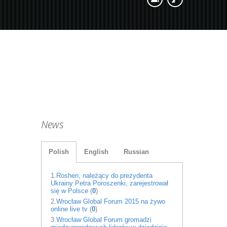
News
Polish
English
Russian
1.
Roshen, należący do prezydenta
Ukrainy Petra Poroszenki, zarejestrował
się w Polsce
(
0
)
2.
Wrocław Global Forum 2015 na żywo
online live tv
(
0
)
3.
Wrocław Global Forum gromadzi