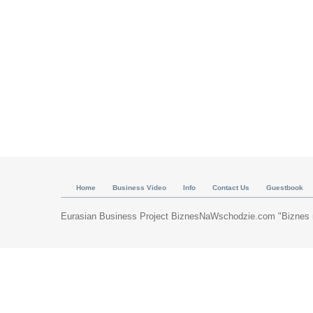
Home
Business Video
Info
Contact Us
Guestbook
Eurasian Business Project BiznesNaWschodzie.com "Biznes n