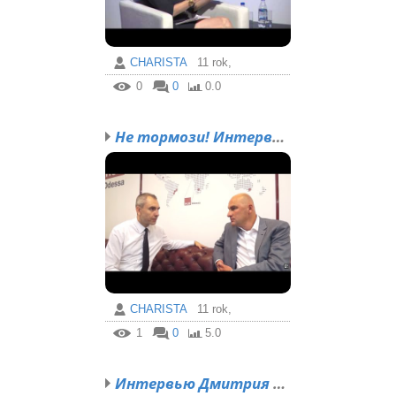
CHARISTA
11 rok,
0
0
0.0
Не тормози! Интервью Ра...
CHARISTA
11 rok,
1
0
5.0
Интервью Дмитрия Медвед...