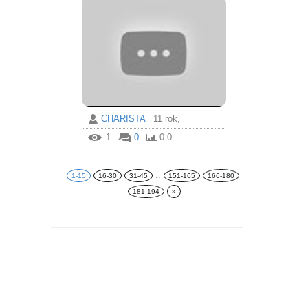
CHARISTA
11 rok,
1
0
0.0
..
1-15
16-30
31-45
151-165
166-180
181-194
»