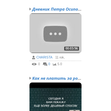
Дневник Петра Осипова. ...
00:03:56
CHARISTA
11 rok,
0
0
5.0
Как не платить за роуми...