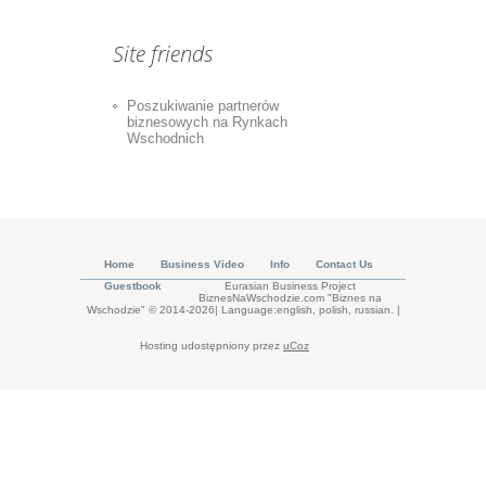
Site friends
Poszukiwanie partnerów
biznesowych na Rynkach
Wschodnich
Home
Business Video
Info
Contact Us
Guestbook
Eurasian Business Project
BiznesNaWschodzie.com "Biznes na
Wschodzie" © 2014-2026| Language:english, polish, russian.
|
Hosting udostępniony przez
uCoz