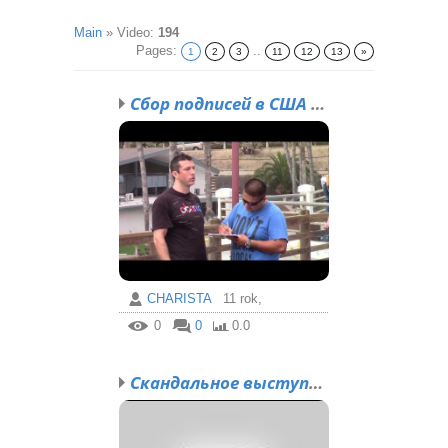
Main
»
Video
:
194
Pages
:
..
1
2
3
11
12
13
»
Сбор подписей в США за ...
CHARISTA
11 rok,
0
0
0.0
Скандальное выступление...