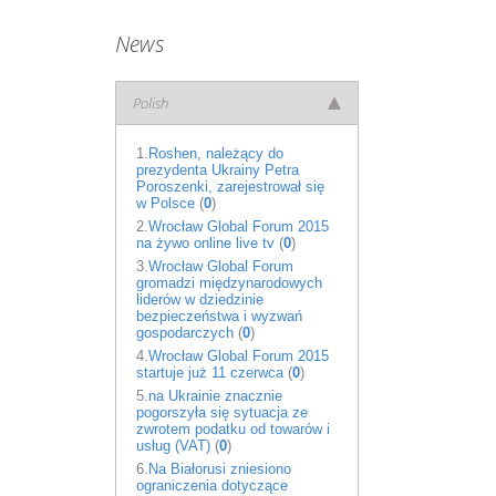
News
Polish
1.
Roshen, należący do
prezydenta Ukrainy Petra
Poroszenki, zarejestrował się
w Polsce
(
0
)
2.
Wrocław Global Forum 2015
na żywo online live tv
(
0
)
3.
Wrocław Global Forum
gromadzi międzynarodowych
liderów w dziedzinie
bezpieczeństwa i wyzwań
gospodarczych
(
0
)
4.
Wrocław Global Forum 2015
startuje już 11 czerwca
(
0
)
5.
na Ukrainie znacznie
pogorszyła się sytuacja ze
zwrotem podatku od towarów i
usług (VAT)
(
0
)
6.
Na Białorusi zniesiono
ograniczenia dotyczące