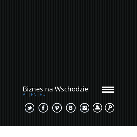
Biznes na Wschodzie
PL
|
EN
|
RU
Sign Up
Login