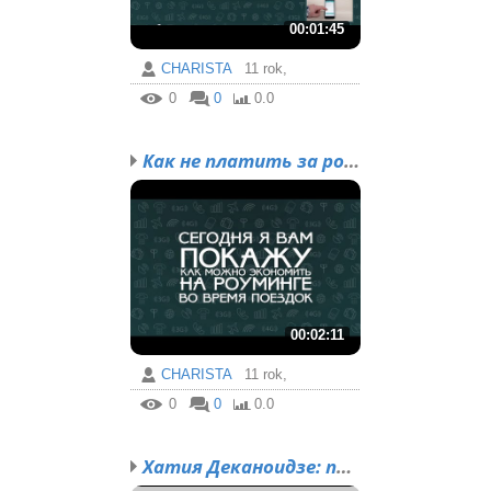
00:01:45
CHARISTA
11 rok,
0
0
0.0
Как не платить за роуми...
00:02:11
CHARISTA
11 rok,
0
0
0.0
Хатия Деканоидзе: помог...