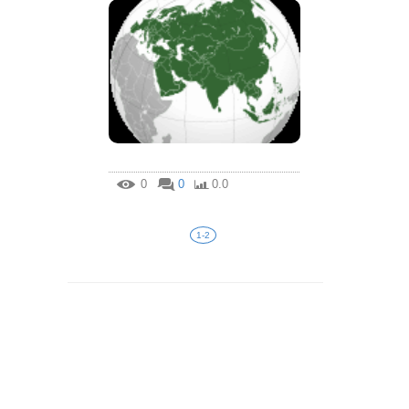
0
0
0.0
1-2