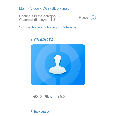
Main
»
Video
»
Wszystkie kanały
Channels in the category
:
2
Pages
:
1
Channels displayed
:
1-2
Sort by
:
Nazwy
↑
·
Ratingu
·
Odtwarza
CHARISTA
0
0
5.0
Eurasia