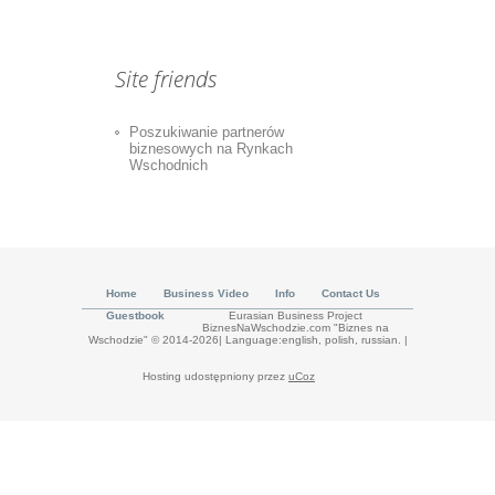
Site friends
Poszukiwanie partnerów
biznesowych na Rynkach
Wschodnich
Home
Business Video
Info
Contact Us
Guestbook
Eurasian Business Project
BiznesNaWschodzie.com "Biznes na
Wschodzie" © 2014-2026| Language:english, polish, russian.
|
Hosting udostępniony przez
uCoz