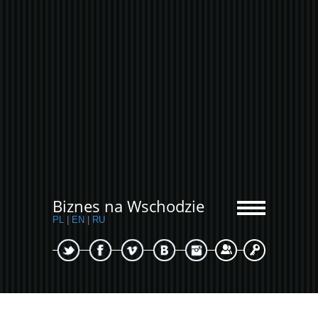
Biznes na Wschodzie
PL
|
EN
|
RU
Sign Up
Login