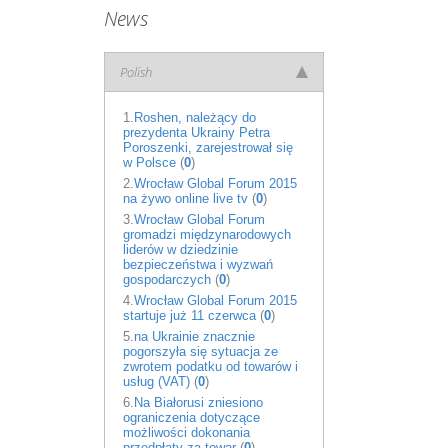
News
Polish
1.
Roshen, należący do
prezydenta Ukrainy Petra
Poroszenki, zarejestrował się
w Polsce
(
0
)
2.
Wrocław Global Forum 2015
na żywo online live tv
(
0
)
3.
Wrocław Global Forum
gromadzi międzynarodowych
liderów w dziedzinie
bezpieczeństwa i wyzwań
gospodarczych
(
0
)
4.
Wrocław Global Forum 2015
startuje już 11 czerwca
(
0
)
5.
na Ukrainie znacznie
pogorszyła się sytuacja ze
zwrotem podatku od towarów i
usług (VAT)
(
0
)
6.
Na Białorusi zniesiono
ograniczenia dotyczące
możliwości dokonania
przedpłaty za towar
(
0
)