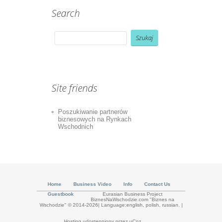
Search
Site friends
Poszukiwanie partnerów
biznesowych na Rynkach
Wschodnich
Home
Business Video
Info
Contact Us
Guestbook
Eurasian Business Project
BiznesNaWschodzie.com "Biznes na
Wschodzie" © 2014-2026| Language:english, polish, russian.
|
Hosting udostępniony przez
uCoz