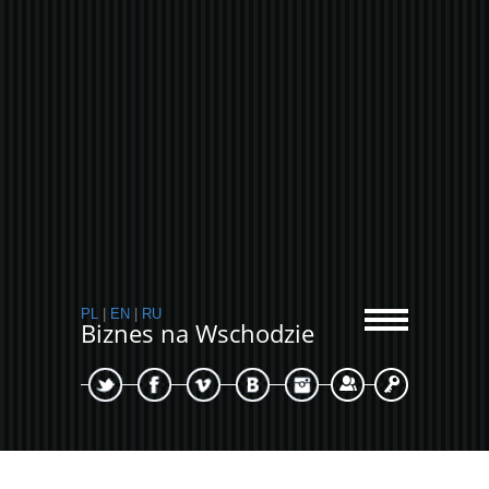
PL
|
EN
|
RU
Biznes na Wschodzie
Sign Up
Login