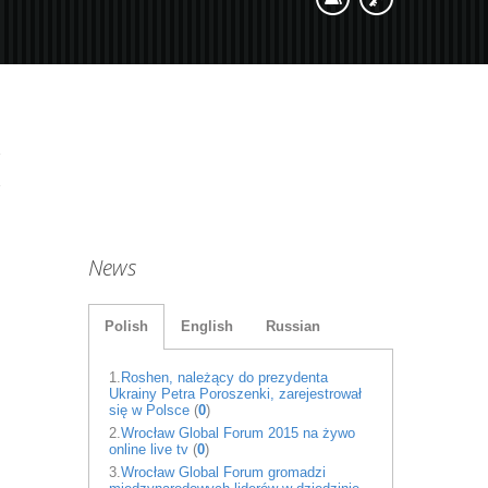
News
Polish
English
Russian
1.
Roshen, należący do prezydenta
Ukrainy Petra Poroszenki, zarejestrował
się w Polsce
(
0
)
2.
Wrocław Global Forum 2015 na żywo
online live tv
(
0
)
3.
Wrocław Global Forum gromadzi