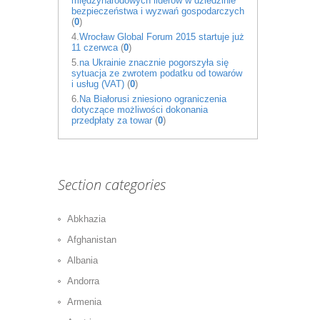
międzynarodowych liderów w dziedzinie
bezpieczeństwa i wyzwań gospodarczych
(
0
)
4.
Wrocław Global Forum 2015 startuje już
11 czerwca
(
0
)
5.
na Ukrainie znacznie pogorszyła się
sytuacja ze zwrotem podatku od towarów
i usług (VAT)
(
0
)
6.
Na Białorusi zniesiono ograniczenia
dotyczące możliwości dokonania
przedpłaty za towar
(
0
)
Section categories
Abkhazia
Afghanistan
Albania
Andorra
Armenia