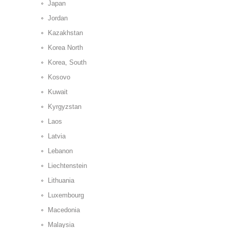
Japan
Jordan
Kazakhstan
Korea North
Korea, South
Kosovo
Kuwait
Kyrgyzstan
Laos
Latvia
Lebanon
Liechtenstein
Lithuania
Luxembourg
Macedonia
Malaysia