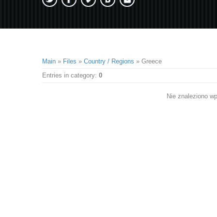
Main
»
Files
»
Country / Regions
» Greece
Entries in category
:
0
Nie znaleziono w