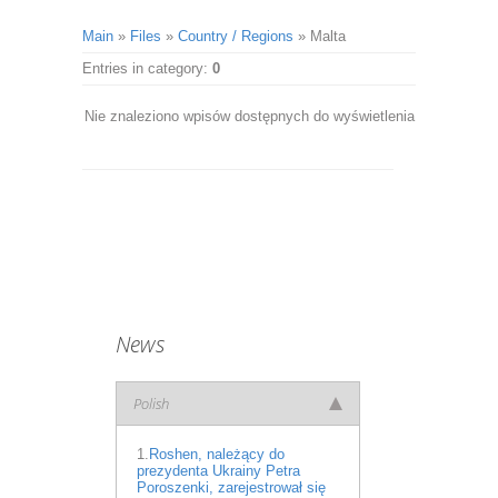
Main
»
Files
»
Country / Regions
» Malta
Entries in category
:
0
Nie znaleziono wpisów dostępnych do wyświetlenia
News
Polish
1.
Roshen, należący do
prezydenta Ukrainy Petra
Poroszenki, zarejestrował się