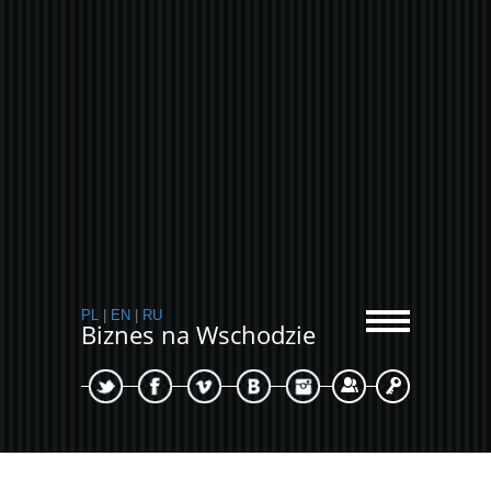
PL
|
EN
|
RU
Biznes na Wschodzie
Sign Up
Login