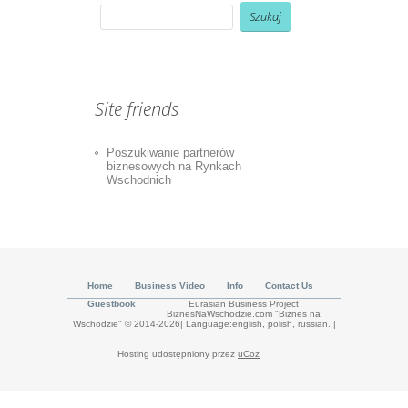
Site friends
Poszukiwanie partnerów
biznesowych na Rynkach
Wschodnich
Home
Business Video
Info
Contact Us
Guestbook
Eurasian Business Project
BiznesNaWschodzie.com "Biznes na
Wschodzie" © 2014-2026| Language:english, polish, russian.
|
Hosting udostępniony przez
uCoz