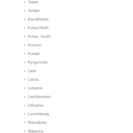
Japan
Jordan
Kazakhstan
Korea North
Korea, South
Kosovo
Kuwait
Kyrgyzstan
Laos
Latvia
Lebanon
Liechtenstein
Lithuania
Luxembourg
Macedonia
Malaysia