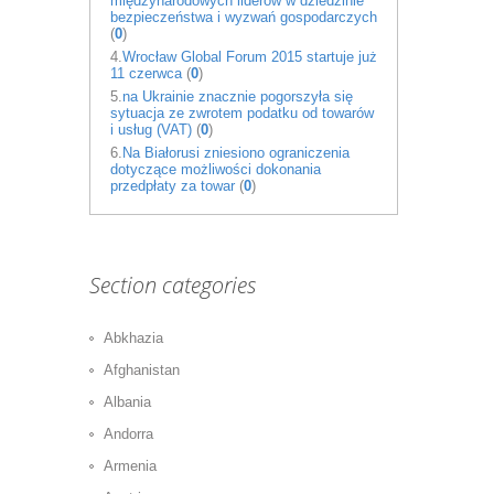
międzynarodowych liderów w dziedzinie
bezpieczeństwa i wyzwań gospodarczych
(
0
)
4.
Wrocław Global Forum 2015 startuje już
11 czerwca
(
0
)
5.
na Ukrainie znacznie pogorszyła się
sytuacja ze zwrotem podatku od towarów
i usług (VAT)
(
0
)
6.
Na Białorusi zniesiono ograniczenia
dotyczące możliwości dokonania
przedpłaty za towar
(
0
)
Section categories
Abkhazia
Afghanistan
Albania
Andorra
Armenia