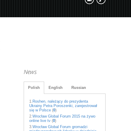
News
Polish
English
Russian
1.
Roshen, należący do prezydenta
Ukrainy Petra Poroszenki, zarejestrował
się w Polsce
(
0
)
2.
Wrocław Global Forum 2015 na żywo
online live tv
(
0
)
3.
Wrocław Global Forum gromadzi