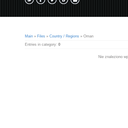
Main
»
Files
»
Country / Regions
» Oman
Entries in category
:
0
Nie znaleziono w